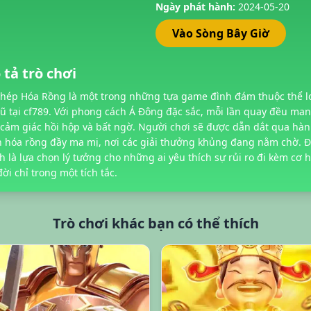
Ngày phát hành:
2024-05-20
Vào Sòng Bây Giờ
tả trò chơi
hép Hóa Rồng là một trong những tựa game đình đám thuộc thể l
ũ tại cf789. Với phong cách Á Đông đặc sắc, mỗi lần quay đều ma
cảm giác hồi hộp và bất ngờ. Người chơi sẽ được dẫn dắt qua hà
h hóa rồng đầy ma mị, nơi các giải thưởng khủng đang nằm chờ. 
h là lựa chọn lý tưởng cho những ai yêu thích sự rủi ro đi kèm cơ h
đời chỉ trong một tích tắc.
Trò chơi khác bạn có thể thích