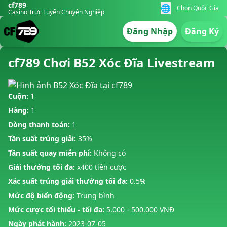
cf789
🌐
Chọn Quốc Gia
Casino Trực Tuyến Chuyên Nghiệp
Đăng Nhập
Đăng Ký
cf789 Chơi B52 Xóc Đĩa Livestream
Cuộn:
1
Hàng:
1
Dòng thanh toán:
1
Tần suất trúng giải:
35%
Tần suất quay miễn phí:
Không có
Giải thưởng tối đa:
x400 tiền cược
Xác suất trúng giải thưởng tối đa:
0.5%
Mức độ biến động:
Trung bình
Mức cược tối thiểu - tối đa:
5.000 - 500.000 VNĐ
Ngày phát hành:
2023-07-05