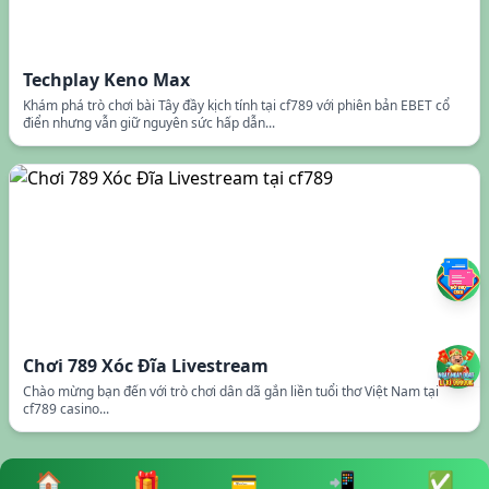
Techplay Keno Max
Khám phá trò chơi bài Tây đầy kịch tính tại cf789 với phiên bản EBET cổ
điển nhưng vẫn giữ nguyên sức hấp dẫn...
Chơi 789 Xóc Đĩa Livestream
Chào mừng bạn đến với trò chơi dân dã gắn liền tuổi thơ Việt Nam tại
cf789 casino...
🏠
🎁
💳
📲
✅