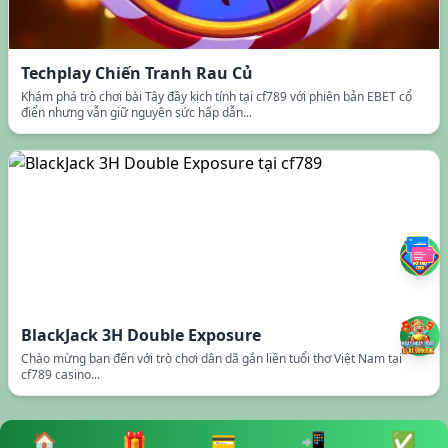
Techplay Chiến Tranh Rau Củ
Khám phá trò chơi bài Tây đầy kịch tính tại cf789 với phiên bản EBET cổ
điển nhưng vẫn giữ nguyên sức hấp dẫn...
BlackJack 3H Double Exposure
Chào mừng bạn đến với trò chơi dân dã gắn liền tuổi thơ Việt Nam tại
cf789 casino...
🏠
🎁
💳
📲
✅